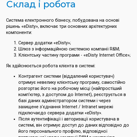
Склад і робота
Система електронного бізнесу, побудована на основі
рішень «eDisty», включає три основних архітектурних
компоненти:
Сервер додатки «eDisty»;
Шлюз з інформаційною системою компанії R&M;
Клієнтську частину програми - «eDisty Internet Office»;
Як здійснюється робота клієнта в системі:
Контрагент системи (віддалений користувач)
отримує невелику клієнтську програму, самостійно
розгортає його на робочому місці (найпростіший
комп'ютер, з доступом до Internet), реєструється в
базі даних адміністратором системи і через
захищене з'єднання Internet / Intranet мережі
підключаєдо сервера додатки «eDisty».
Після аутентифікації і авторизації користувача в
системі, він отримує доступ до даних відповідно до
його персонального профілю, відповідної