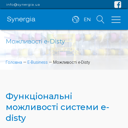
info@synergia.ua
EN
Можливості e-Disty
Головна
—
E-Business
—
Можливості e-Disty
Функціональні
можливості системи e-
disty