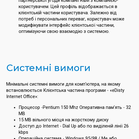
партнерської угоди компанії R&M з компанією-
користувачем. Цей профіль відображається в
клієнтській частини користувача. Залежно від
потреб і персональних переваг, користувач може
модифікувати інтерфейс клієнтської частини,
оптимізуючи свою взаємодію з системою.
Системні вимоги
Мінімальні системні вимоги для комп'ютера, на якому
встановлюється Клієнтська частина програми - «eDisty
Internet Office»:
Процесор -Pentium 150 Mhz Оперативна пам'ять - 32
MB
15 MB вільного місця на жорсткому диску
Доступ до Internet - Dial Up або по виділеній лінії 26
kbps
Операційна система - Windows 95/98 / Me або