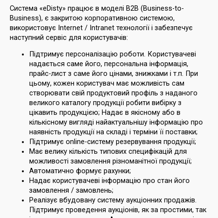
Система «eDisty» працює в моделі B2B (Business-to-
Business), є закритою корпоративною системою,
використовує Internet / Intranet технології і забезпечує
наступний сервіс для користувачів:
Підтримує персоналізацію роботи. Користувачеві
надається саме його, персональна інформація,
прайс-лист з саме його цінами, знижками і т.п. При
цьому, кожен користувач має можливість сам
створювати свій продуктовий профіль з наданого
великого каталогу продукції робити вибірку з
цікавить продукцією; Надає в якісному або в
кількісному вигляді найактуальнішу інформацію про
наявність продукції на складі і терміни її поставки;
Підтримує online-систему резервування продукції;
Має велику кількість типових специфікацій для
можливості замовлення різноманітної продукції;
Автоматично формує рахунки;
Надає користувачеві інформацію про стан його
замовлення / замовлень;
Реалізує вбудовану систему аукціонних продажів.
Підтримує проведення аукціонів, як за простими, так