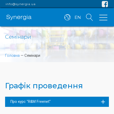
info@synergia.ua
EN
Семінари
Головна
—
Семінари
Графік проведення
Про курс "R&M Freenet"