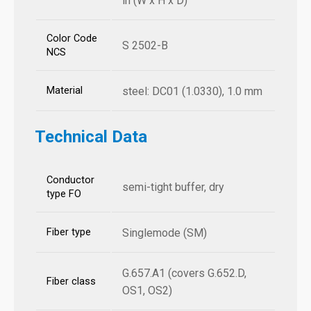
in (W x H x D)
Color Code
S 2502-B
NCS
Material
steel: DC01 (1.0330), 1.0 mm
Technical Data
Conductor
semi-tight buffer, dry
type FO
Fiber type
Singlemode (SM)
G.657.A1 (covers G.652.D,
Fiber class
OS1, OS2)