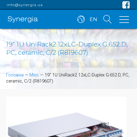
info@synergia.ua
EN
19" 1U UniRack2 12xLC-Duplex G.652.D,
PC, ceramic, C/2 (R819607)
Головна
—
Misc
—
19" 1U UniRack2 12xLC-Duplex G.652.D, PC,
ceramic, C/2 (R819607)