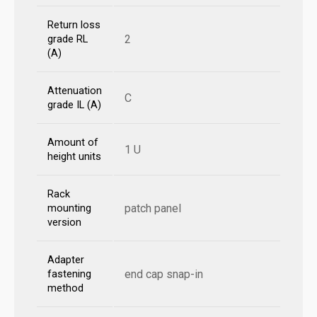
Return loss
2
grade RL
(A)
Attenuation
C
grade IL (A)
Amount of
1 U
height units
Rack
patch panel
mounting
version
Adapter
end cap snap-in
fastening
method