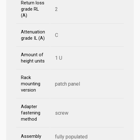
Return loss
2
grade RL
(A)
Attenuation
C
grade IL (A)
Amount of
1 U
height units
Rack
patch panel
mounting
version
Adapter
screw
fastening
method
Assembly
fully populated