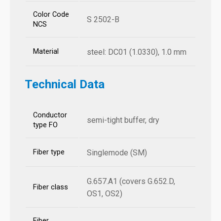
Color Code
S 2502-B
NCS
Material
steel: DC01 (1.0330), 1.0 mm
Technical Data
Conductor
semi-tight buffer, dry
type FO
Fiber type
Singlemode (SM)
G.657.A1 (covers G.652.D,
Fiber class
OS1, OS2)
Fiber