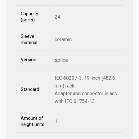
Capacity
24
(ports)
Sleeve
ceramic
material
Version
splice
IEC 60297-3: 19-inch (482.6
mm) rack
Standard
Adapter and connector in acc.
with IEC 61754-13
Amount of
1
height units