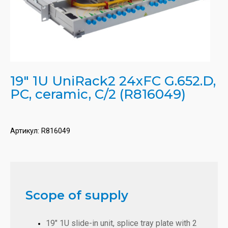
19" 1U UniRack2 24xFC G.652.D,
PC, ceramic, C/2 (R816049)
Артикул:
R816049
Scope of supply
19" 1U slide-in unit, splice tray plate with 2