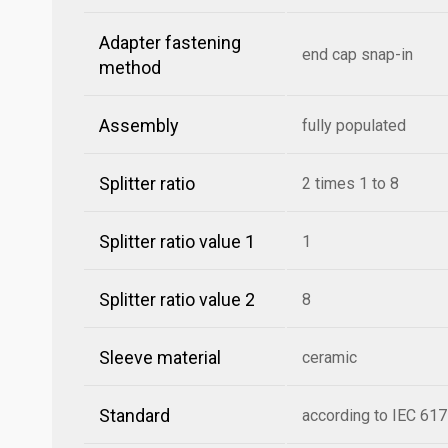
Adapter fastening
end cap snap-in
method
Assembly
fully populated
Splitter ratio
2 times 1 to 8
Splitter ratio value 1
1
Splitter ratio value 2
8
Sleeve material
ceramic
Standard
according to IEC 61