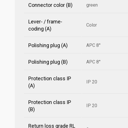
Connector color (B)
green
Lever- / frame-
Color
coding (A)
Polishing plug (A)
APC 8°
Polishing plug (B)
APC 8°
Protection class IP
IP 20
(A)
Protection class IP
IP 20
(B)
Return loss grade RL