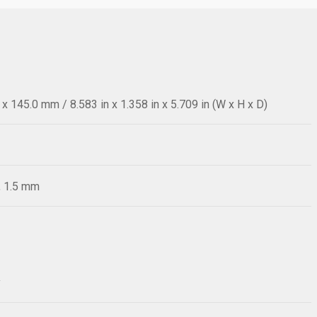
 145.0 mm / 8.583 in x 1.358 in x 5.709 in (W x H x D)
, 1.5 mm
y