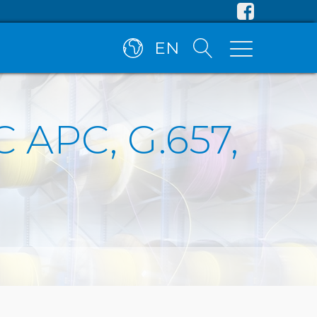
EN
LC APC, G.657,