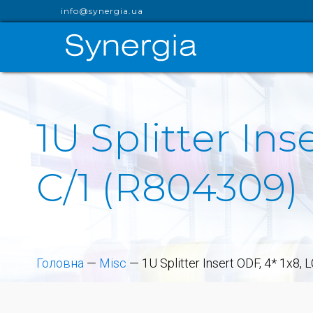
info@synergia.ua
1U Splitter Ins
C/1 (R804309)
Головна
—
Misc
—
1U Splitter Insert ODF, 4* 1x8,