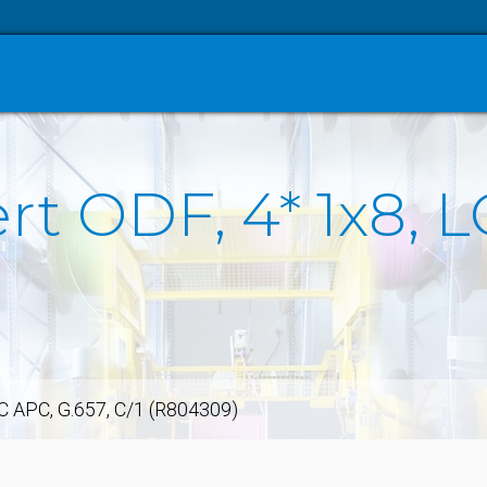
ert ODF, 4* 1x8, 
 LC APC, G.657, C/1 (R804309)