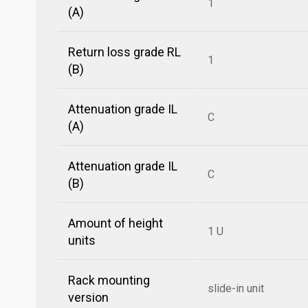
1
(A)
Return loss grade RL
1
(B)
Attenuation grade IL
C
(A)
Attenuation grade IL
C
(B)
Amount of height
1 U
units
Rack mounting
slide-in unit
version