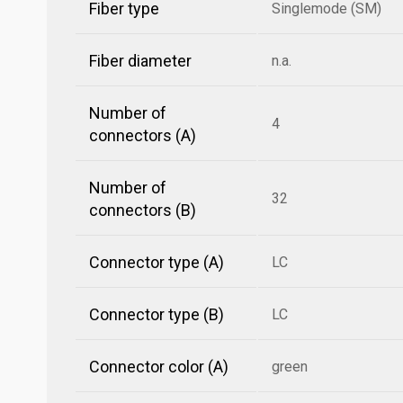
Fiber type
Singlemode (SM)
Fiber diameter
n.a.
Number of
4
connectors (A)
Number of
32
connectors (B)
Connector type (A)
LC
Connector type (B)
LC
Connector color (A)
green