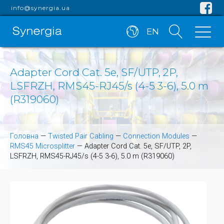
info@synergia.ua
EN
Adapter Cord Cat. 5e, SF/UTP, 2P,
LSFRZH, RMS45-RJ45/s (4-5 3-6), 5.0 m
(R319060)
Головна
—
Twisted Pair Cabling
—
Connection Modules
—
RMS45 Microsplitter
—
Adapter Cord Cat. 5e, SF/UTP, 2P,
LSFRZH, RMS45-RJ45/s (4-5 3-6), 5.0 m (R319060)