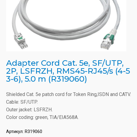
Adapter Cord Cat. 5e, SF/UTP,
2P, LSFRZH, RMS45-RJ45/s (4-5
3-6), 5.0 m (R319060)
Shielded Cat. 5e patch cord for Token Ring,ISDN and CATV.
Cable: SF/UTP.
Outer jacket: LSFRZH.
Color coding: green, TIA/EIA568A.
Артикул:
R319060