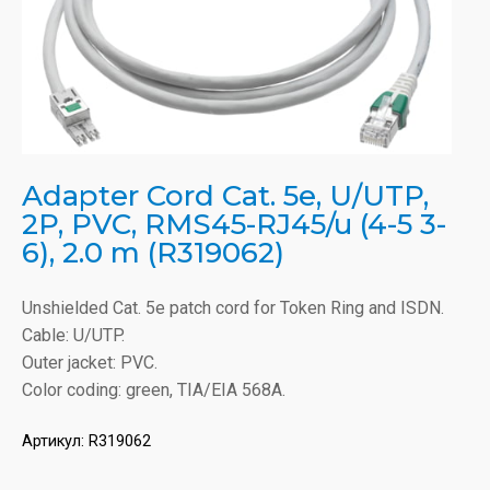
Adapter Cord Cat. 5e, U/UTP,
2P, PVC, RMS45-RJ45/u (4-5 3-
6), 2.0 m (R319062)
Unshielded Cat. 5e patch cord for Token Ring and ISDN.
Cable: U/UTP.
Outer jacket: PVC.
Color coding: green, TIA/EIA 568A.
Артикул:
R319062