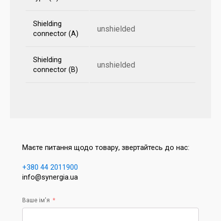
Shielding
unshielded
connector (A)
Shielding
unshielded
connector (B)
Маєте питання щодо товару, звертайтесь до нас:
+380 44 2011900
info@synergia.ua
Ваше ім'я