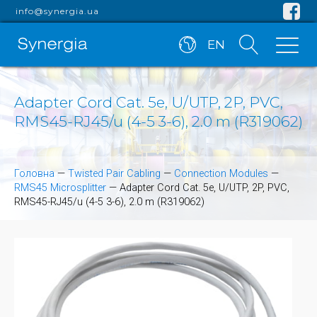
info@synergia.ua
EN
Adapter Cord Cat. 5e, U/UTP, 2P, PVC,
RMS45-RJ45/u (4-5 3-6), 2.0 m (R319062)
Головна
—
Twisted Pair Cabling
—
Connection Modules
—
RMS45 Microsplitter
—
Adapter Cord Cat. 5e, U/UTP, 2P, PVC,
RMS45-RJ45/u (4-5 3-6), 2.0 m (R319062)