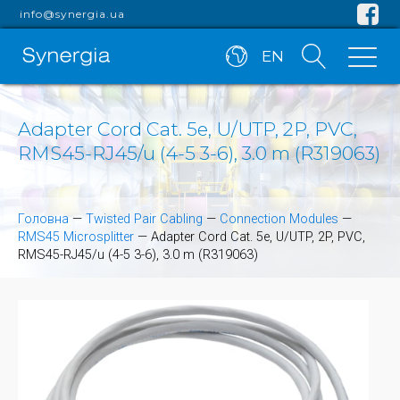
info@synergia.ua
EN
Adapter Cord Cat. 5e, U/UTP, 2P, PVC,
RMS45-RJ45/u (4-5 3-6), 3.0 m (R319063)
Головна
—
Twisted Pair Cabling
—
Connection Modules
—
RMS45 Microsplitter
—
Adapter Cord Cat. 5e, U/UTP, 2P, PVC,
RMS45-RJ45/u (4-5 3-6), 3.0 m (R319063)