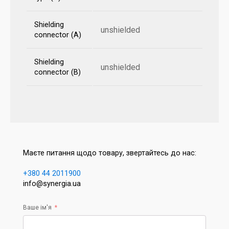
Shielding
unshielded
connector (A)
Shielding
unshielded
connector (B)
Маєте питання щодо товару, звертайтесь до нас:
+380 44 2011900
info@synergia.ua
Ваше ім'я