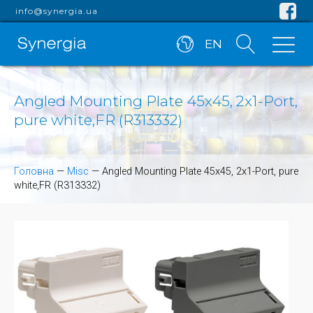
info@synergia.ua
EN
Angled Mounting Plate 45x45, 2x1-Port,
pure white,FR (R313332)
Головна
—
Misc
—
Angled Mounting Plate 45x45, 2x1-Port, pure
white,FR (R313332)