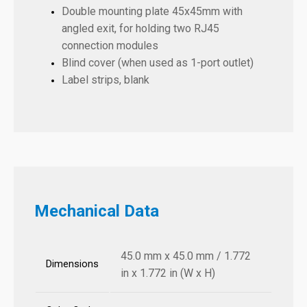
Double mounting plate 45x45mm with
angled exit, for holding two RJ45
connection modules
Blind cover (when used as 1-port outlet)
Label strips, blank
Mechanical Data
45.0 mm x 45.0 mm / 1.772
Dimensions
in x 1.772 in (W x H)