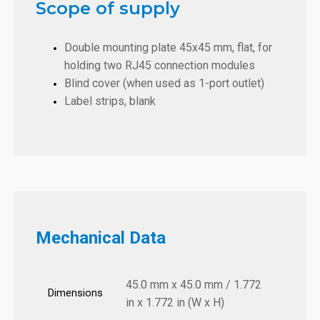
Scope of supply
Double mounting plate 45x45 mm, flat, for
holding two RJ45 connection modules
Blind cover (when used as 1-port outlet)
Label strips, blank
Mechanical Data
45.0 mm x 45.0 mm / 1.772
Dimensions
in x 1.772 in (W x H)