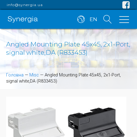
info@synergia.ua
EN
Angled Mounting Plate 45x45, 2x1-Port,
signal white,DA (R833453)
Головна
—
Misc
—
Angled Mounting Plate 45x45, 2x1-Port,
signal white,DA (R833453)