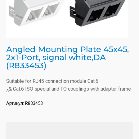
Angled Mounting Plate 45x45,
2x1-Port, signal white,DA
(R833453)
Suitable for RJ45 connection module Cat.6
& Cat.6 ISO special and FO couplings with adapter frame
A
Артикул:
R833453