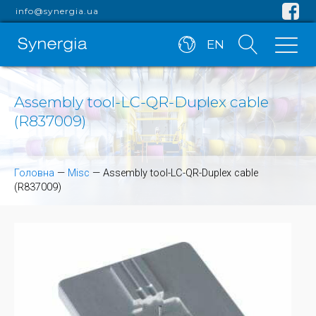
info@synergia.ua
EN
Assembly tool-LC-QR-Duplex cable
(R837009)
Головна
—
Misc
—
Assembly tool-LC-QR-Duplex cable
(R837009)