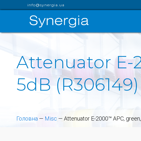
info@synergia.ua
Attenuator E-
5dB (R306149)
Головна
—
Misc
—
Attenuator E-2000™ APC, green,