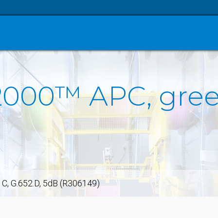
2000™ APC, green
 C, G.652.D, 5dB (R306149)