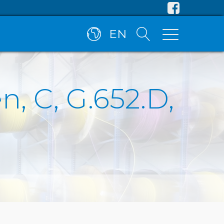
EN
, C, G.652.D,