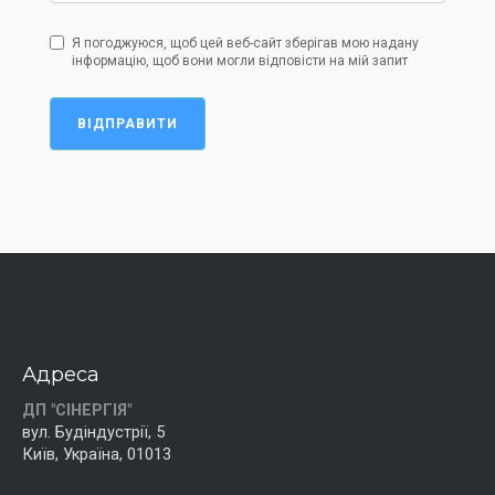
Я погоджуюся, щоб цей веб-сайт зберігав мою надану
інформацію, щоб вони могли відповісти на мій запит
ВІДПРАВИТИ
Адреса
ДП "СІНЕРГІЯ"
вул. Будіндустрії, 5
Київ, Україна, 01013