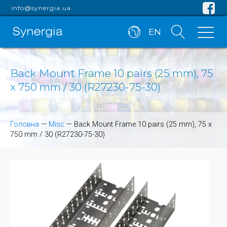
info@synergia.ua
EN
Back Mount Frame 10 pairs (25 mm), 75
x 750 mm / 30 (R27230-75-30)
Головна
—
Misc
—
Back Mount Frame 10 pairs (25 mm), 75 x
750 mm / 30 (R27230-75-30)