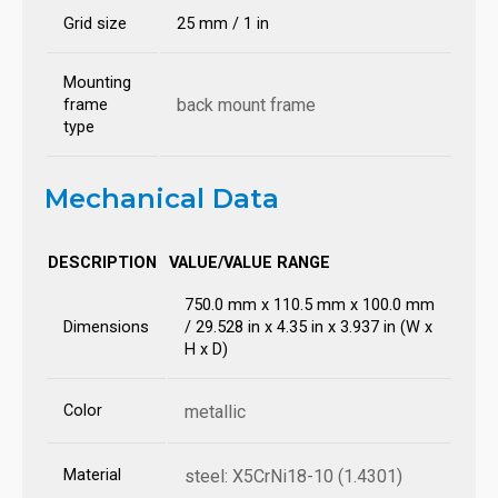
Grid size
25 mm / 1 in
Mounting
back mount frame
frame
type
Mechanical Data
DESCRIPTION
VALUE/VALUE RANGE
750.0 mm x 110.5 mm x 100.0 mm
Dimensions
/ 29.528 in x 4.35 in x 3.937 in (W x
H x D)
Color
metallic
Material
steel: X5CrNi18-10 (1.4301)