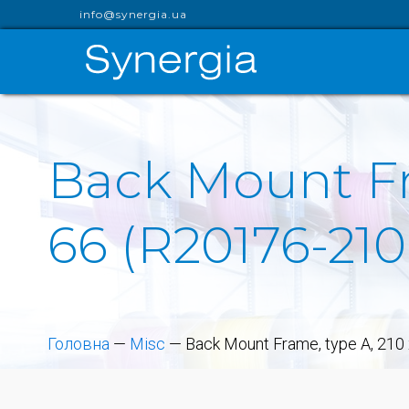
info@synergia.ua
Back Mount Fr
66 (R20176-210
Головна
—
Misc
—
Back Mount Frame, type A, 210