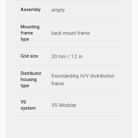
Assembly
empty
Mounting
back mount frame
frame
type
Grid size
30 mm / 1.2 in
Distributor
freestanding H/V distribution
housing
frame
type
VS
VS Modular
system