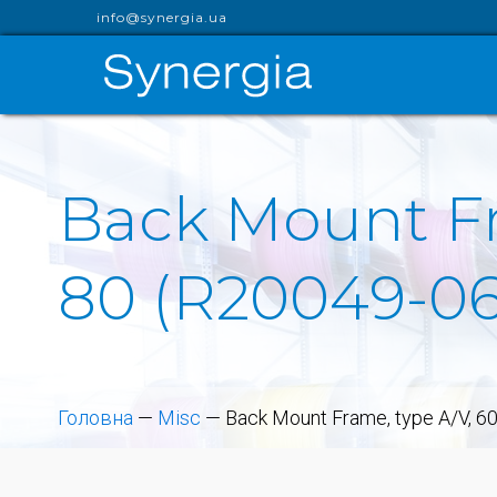
info@synergia.ua
Back Mount Fr
80 (R20049-06
Головна
—
Misc
—
Back Mount Frame, type A/V, 6