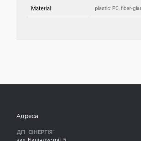
Material
plastic: PC, fiber-gl
Адреса
ДП "СІНЕРГІЯ"
вул. Будіндустрії, 5