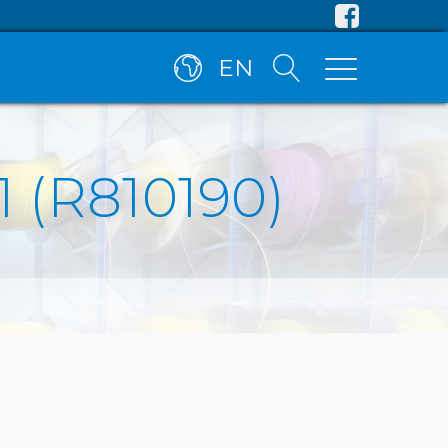
EN
1 (R810190)