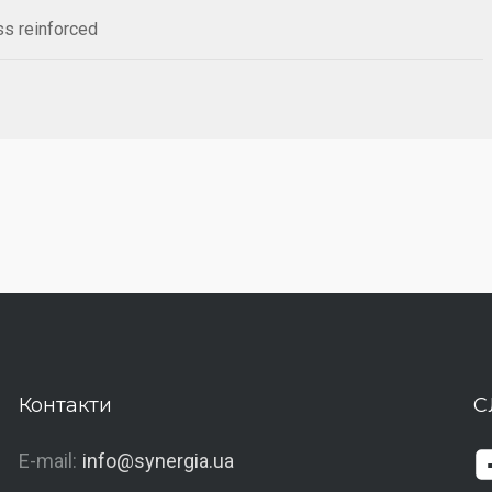
ass reinforced
Контакти
С
E-mail:
info@synergia.ua