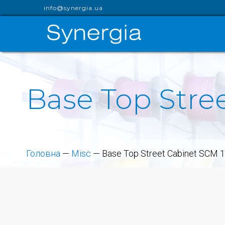
info@synergia.ua
Base Top Stree
Головна
—
Misc
—
Base Top Street Cabinet SCM 