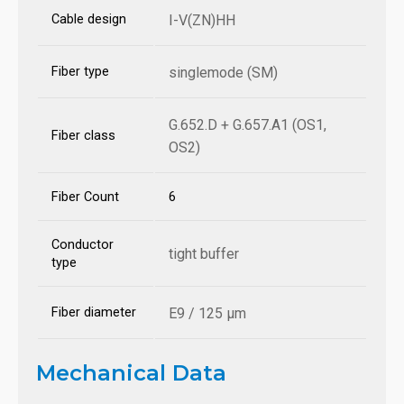
Cable design
I-V(ZN)HH
Fiber type
singlemode (SM)
G.652.D + G.657.A1 (OS1,
Fiber class
OS2)
Fiber Count
6
Conductor
tight buffer
type
Fiber diameter
E9 / 125 µm
Mechanical Data