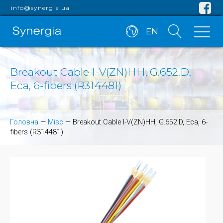
info@synergia.ua
EN
Breakout Cable I-V(ZN)HH, G.652.D,
Eca, 6-fibers (R314481)
Головна
—
Misc
—
Breakout Cable I-V(ZN)HH, G.652.D, Eca, 6-
fibers (R314481)