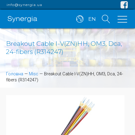
info@synergia.ua
EN
Breakout Cable I-V(ZN)HH, OM3, Dca,
24-fibers (R314247)
Головна
—
Misc
—
Breakout Cable I-V(ZN)HH, OM3, Dca, 24-
fibers (R314247)