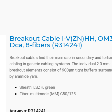
Breakout Cable I-V(ZN)HH, OM3
Dca, 8-fibers (R314241)
Breakout cables find their main use in secondary and tertia
cabling in generic cabling systems. The individual 2.0 mm-
breakout elements consist of 900µm tight buffers surrou
by aramide yarn.
Sheath: LSZH, green
Fiber: multimode (MM) G50/125
Артикул:
R314241