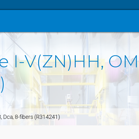
e I-V(ZN)HH, OM3
)
 Dca, 8-fibers (R314241)