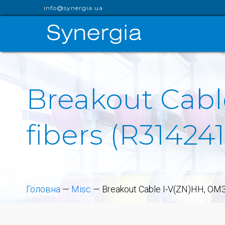
info@synergia.ua
Breakout Cabl
fibers (R314241
Головна
—
Misc
—
Breakout Cable I-V(ZN)HH, OM3,