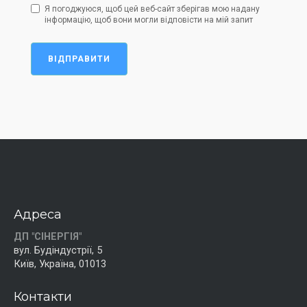
Я погоджуюся, щоб цей веб-сайт зберігав мою надану
інформацію, щоб вони могли відповісти на мій запит
ВІДПРАВИТИ
Адреса
ДП "СІНЕРГІЯ"
вул. Будіндустрії, 5
Київ, Україна, 01013
Контакти