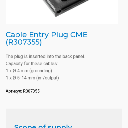
Cable Entry Plug CME
(R307355)
The plug is inserted into the back panel.
Capacity for these cables:
1 x Ø 4 mm (grounding)
1 x Ø 5-14 mm (in-/output)
Артикул:
R307355
Scope of supply