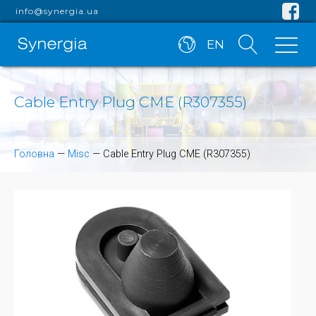
info@synergia.ua
EN
Cable Entry Plug CME (R307355)
Головна
—
Misc
—
Cable Entry Plug CME (R307355)