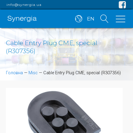
info@synergia.ua
EN
Cable Entry Plug CME, special
(R307356)
Головна
—
Misc
—
Cable Entry Plug CME, special (R307356)