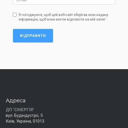
Я погоджуюся, щоб цей веб-сайт зберігав мою надану
інформацію, щоб вони могли відповісти на мій запит
ВІДПРАВИТИ
Адреса
ДП "СІНЕРГІЯ"
вул. Будіндустрії, 5
Київ, Україна, 01013