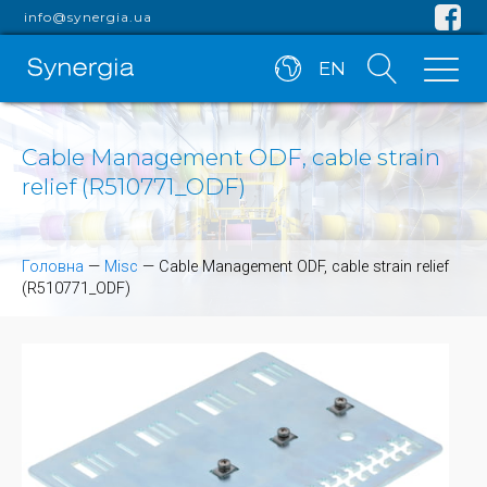
info@synergia.ua
EN
Cable Management ODF, cable strain
relief (R510771_ODF)
Головна
—
Misc
—
Cable Management ODF, cable strain relief
(R510771_ODF)