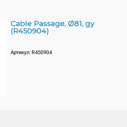
Cable Passage, Ø81, gy
(R450904)
Артикул:
R450904