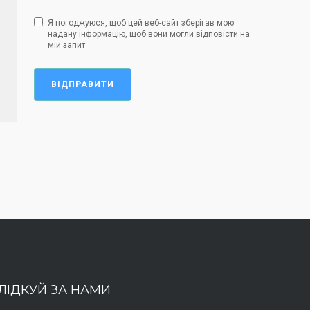
Я погоджуюся, щоб цей веб-сайт зберігав мою
надану інформацію, щоб вони могли відповісти на
мій запит
ВІДПРАВИТИ
ЛІДКУЙ ЗА НАМИ