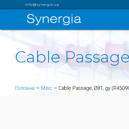
info@synergia.ua
Cable Passage
Головна
—
Misc
—
Cable Passage, Ø81, gy (R4509