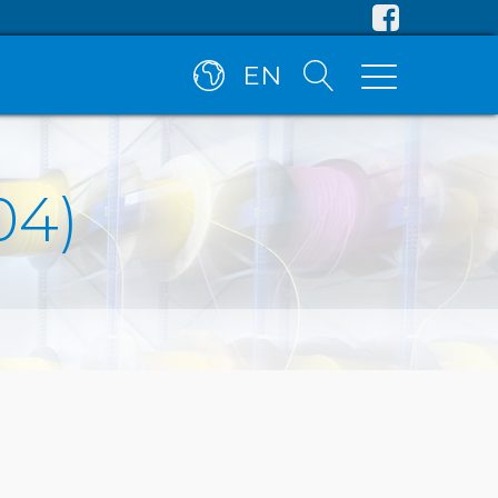
EN
04)