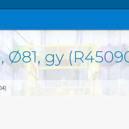
, Ø81, gy (R4509
04)