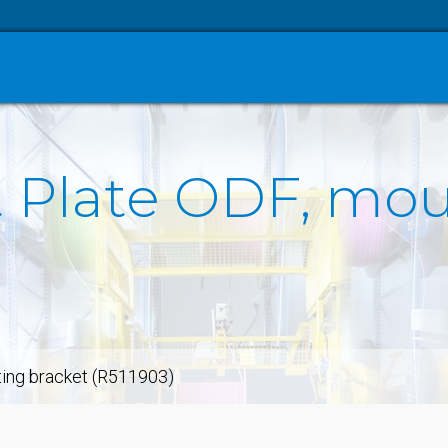
 Plate ODF, mou
ting bracket (R511903)