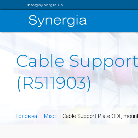
info@synergia.ua
Cable Support
(R511903)
Головна
—
Misc
—
Cable Support Plate ODF, moun