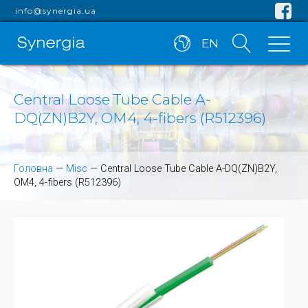
info@synergia.ua
EN
Central Loose Tube Cable A-
DQ(ZN)B2Y, OM4, 4-fibers (R512396)
Головна
—
Misc
—
Central Loose Tube Cable A-DQ(ZN)B2Y,
OM4, 4-fibers (R512396)