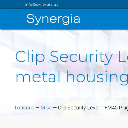
info@synergia.ua
Clip Security 
metal housing
Головна
—
Misc
—
Clip Security Level 1 FM45 Plu