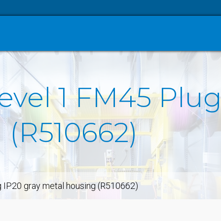
Level 1 FM45 Plug
 (R510662)
g IP20 gray metal housing (R510662)