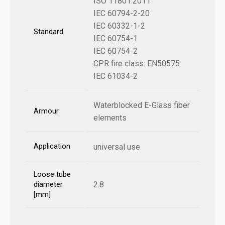
ISO 11801:2011
IEC 60794-2-20
IEC 60332-1-2
Standard
IEC 60754-1
IEC 60754-2
CPR fire class: EN50575
IEC 61034-2
Waterblocked E-Glass fiber
Armour
elements
Application
universal use
Loose tube
2.8
diameter
[mm]