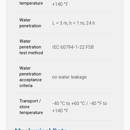
temperature
+140 °F
Water
L = 3 m, h = 1 m, 24 h
penetration
Water
IEC 60794-1-22:F5B
penetration
test method
Water
penetration
no water leakage
acceptance
criteria
Transport /
-40 °C to +60 °C / -40 °F to
store
+140 °F
temperature