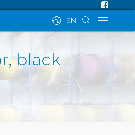
EN
r, black