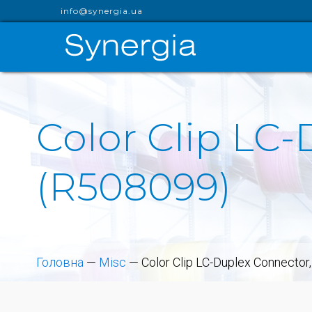
info@synergia.ua
Color Clip LC-
(R508099)
Головна
—
Misc
—
Color Clip LC-Duplex Connector