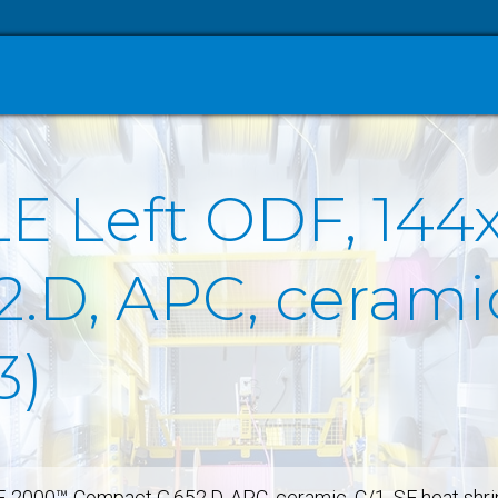
Left ODF, 144
D, APC, ceramic,
3)
000™-Compact G.652.D, APC, ceramic, C/1, SE heat shri