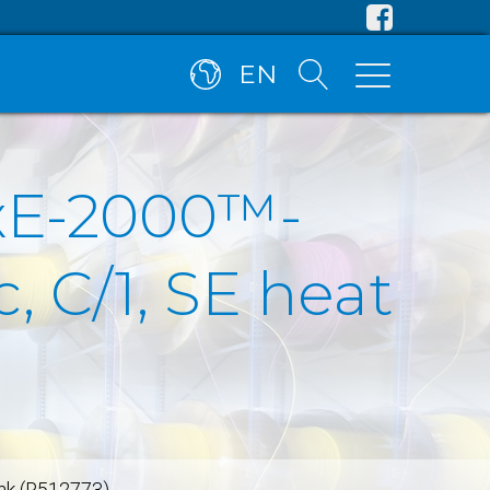
EN
xE-2000™-
 C/1, SE heat
nk (R512773)