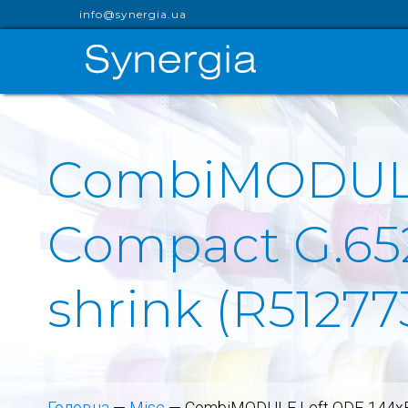
info@synergia.ua
CombiMODULE 
Compact G.652.
shrink (R51277
Головна
—
Misc
—
CombiMODULE Left ODF, 144xE-2