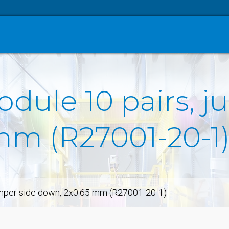
dule 10 pairs, j
mm (R27001-20-1
umper side down, 2x0.65 mm (R27001-20-1)