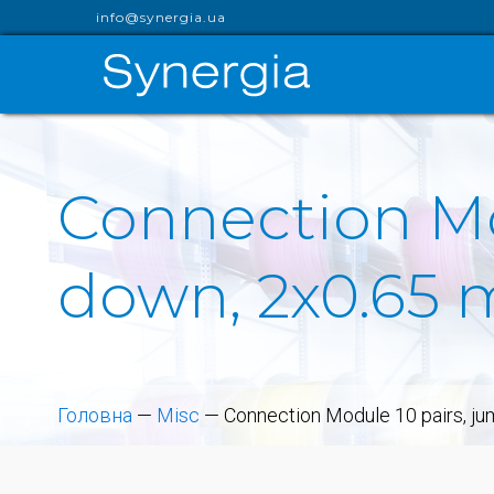
info@synergia.ua
Connection Mo
down, 2x0.65 
Головна
—
Misc
—
Connection Module 10 pairs, j