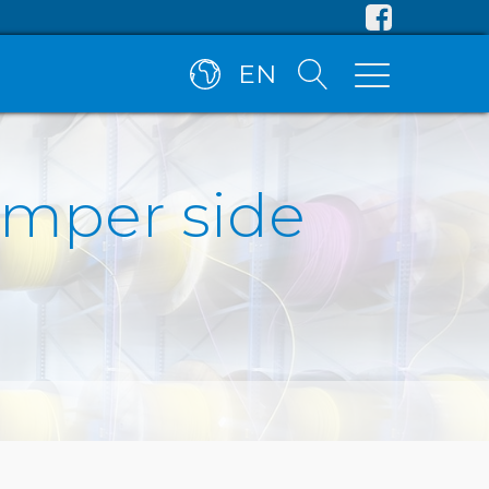
EN
umper side
)