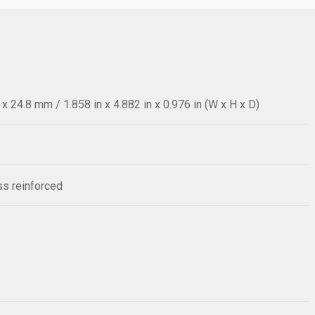
 24.8 mm / 1.858 in x 4.882 in x 0.976 in (W x H x D)
ass reinforced