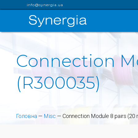
info@synergia.ua
Connection Mo
(R300035)
Головна
—
Misc
—
Connection Module 8 pairs (20