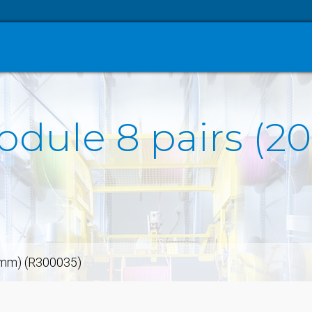
dule 8 pairs (2
 mm) (R300035)