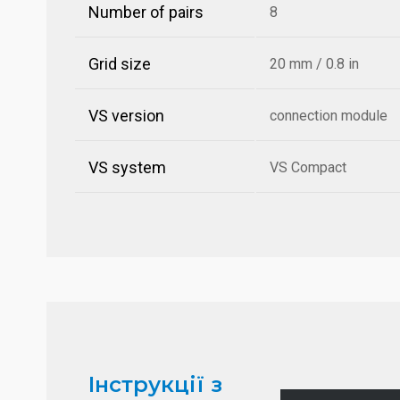
Number of pairs
8
Grid size
20 mm / 0.8 in
VS version
connection module
VS system
VS Compact
Інструкції з