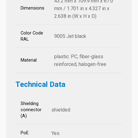
43.2 mm x 109.9 mm x 67.0
Dimensions
mm / 1.701 in x 4.327 in x
2.638 in (W x H x D)
Color Code
9005 Jet black
RAL
plastic: PC, fiber-glass
Material
reinforced, halogen-free
Technical Data
Shielding
shielded
connector
(A)
PoE
Yes