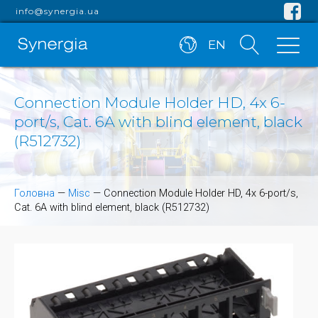
info@synergia.ua
EN
Connection Module Holder HD, 4x 6-
port/s, Cat. 6A with blind element, black
(R512732)
Головна
—
Misc
—
Connection Module Holder HD, 4x 6-port/s,
Cat. 6A with blind element, black (R512732)