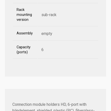
Rack
sub-rack
mounting
version
Assembly
empty
Capacity
6
(ports)
Connection module holders HD, 6-port with
blindelement, shielded, plastic (PC), fiberglass-