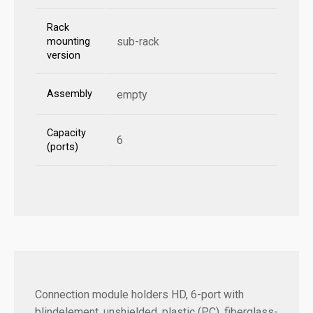
Rack
sub-rack
mounting
version
Assembly
empty
Capacity
6
(ports)
Connection module holders HD, 6-port with
blindelement, unshielded, plastic (PC), fiberglass-