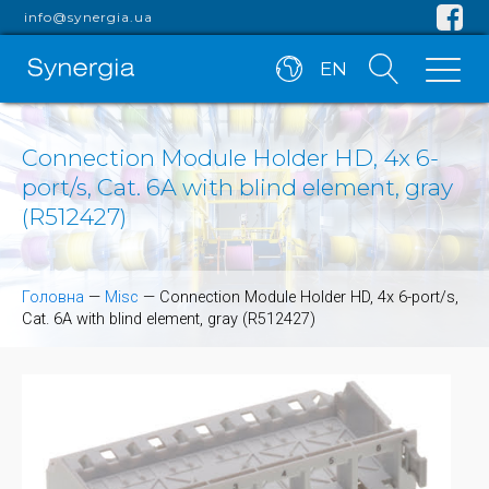
info@synergia.ua
EN
Connection Module Holder HD, 4x 6-
port/s, Cat. 6A with blind element, gray
(R512427)
Головна
—
Misc
—
Connection Module Holder HD, 4x 6-port/s,
Cat. 6A with blind element, gray (R512427)