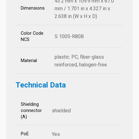
43.2 mm x 109.9 mm x 67.0
Dimensions
mm / 1.701 in x 4.327 in x
2.638 in (W x H x D)
Color Code
S 1005-R80B
NCS
plastic: PC, fiber-glass
Material
reinforced, halogen-free
Technical Data
Shielding
shielded
connector
(A)
PoE
Yes