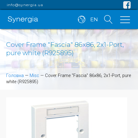
info@synergia.ua
EN
Cover Frame "Fascia" 86x86, 2x1-Port,
pure white (R925895)
Головна
—
Misc
—
Cover Frame "Fascia" 86x86, 2x1-Port, pure
white (R925895)