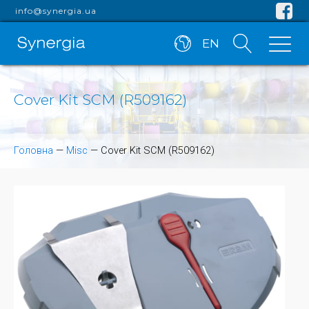
info@synergia.ua
EN
Cover Kit SCM (R509162)
Головна
—
Misc
—
Cover Kit SCM (R509162)