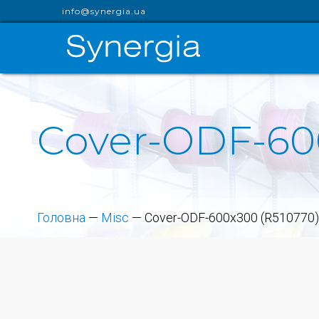
info@synergia.ua
Cover-ODF-60
Головна
—
Misc
—
Cover-ODF-600x300 (R510770)