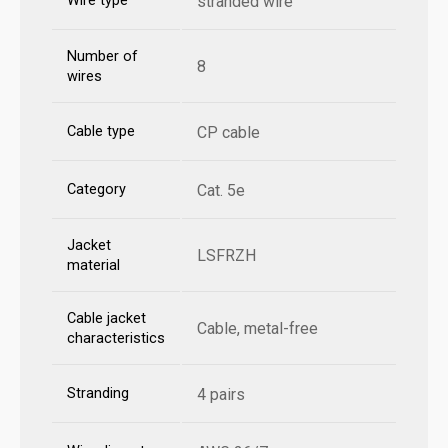
Wire type
stranded wire
Number of
8
wires
Cable type
CP cable
Category
Cat. 5e
Jacket
LSFRZH
material
Cable jacket
Cable, metal-free
characteristics
Stranding
4 pairs