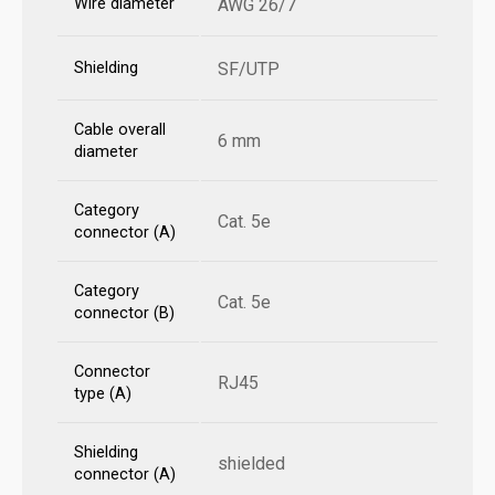
Wire diameter
AWG 26/7
Shielding
SF/UTP
Cable overall
6 mm
diameter
Category
Cat. 5e
connector (A)
Category
Cat. 5e
connector (B)
Connector
RJ45
type (A)
Shielding
shielded
connector (A)