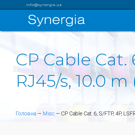
info@synergia.ua
CP Cable Cat. 
RJ45/s, 10.0 m
Головна
—
Misc
—
CP Cable Cat. 6, S/FTP, 4P, LS