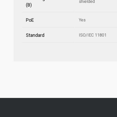
shielded
(B)
PoE
Yes
Standard
ISO/IEC 11801