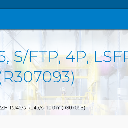
6, S/FTP, 4P, LSF
 (R307093)
FRZH, RJ45/s-RJ45/s, 10.0 m (R307093)