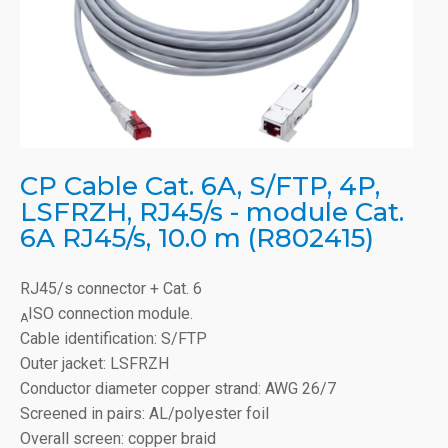
CP Cable Cat. 6A, S/FTP, 4P,
LSFRZH, RJ45/s - module Cat.
6A RJ45/s, 10.0 m (R802415)
RJ45/s connector + Cat. 6
ISO connection module.
A
Cable identification: S/FTP
Outer jacket: LSFRZH
Conductor diameter copper strand: AWG 26/7
Screened in pairs: AL/polyester foil
Overall screen: copper braid