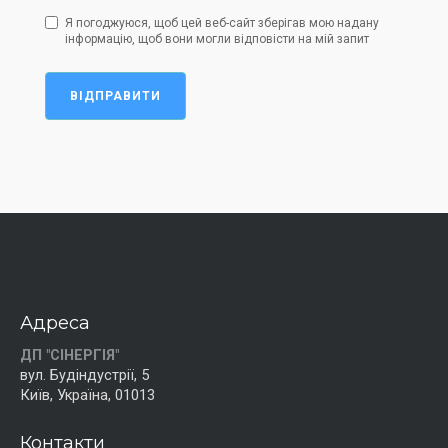
Я погоджуюся, щоб цей веб-сайт зберігав мою надану
інформацію, щоб вони могли відповісти на мій запит
ВІДПРАВИТИ
Адреса
ДП "СІНЕРГІЯ"
вул. Будіндустрії, 5
Київ, Україна, 01013
Контакти