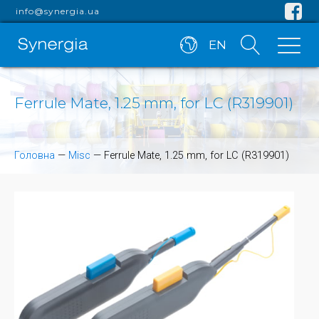
info@synergia.ua
EN
Ferrule Mate, 1.25 mm, for LC (R319901)
Головна
—
Misc
—
Ferrule Mate, 1.25 mm, for LC (R319901)