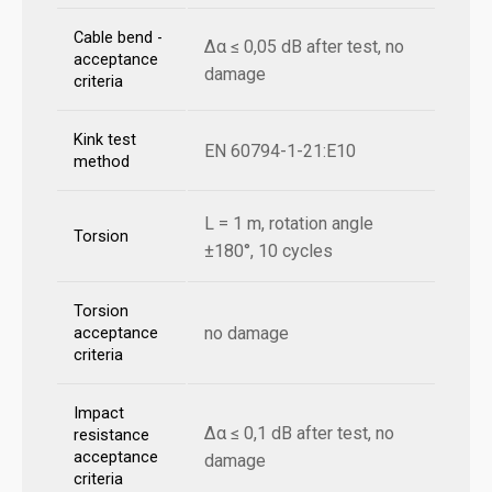
Cable bend -
Δα ≤ 0,05 dB after test, no
acceptance
damage
criteria
Kink test
EN 60794-1-21:E10
method
L = 1 m, rotation angle
Torsion
±180°, 10 cycles
Torsion
no damage
acceptance
criteria
Impact
Δα ≤ 0,1 dB after test, no
resistance
acceptance
damage
criteria