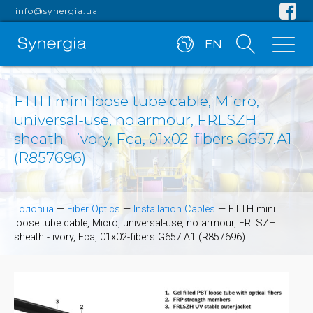
info@synergia.ua
EN
FTTH mini loose tube cable, Micro,
universal-use, no armour, FRLSZH
sheath - ivory, Fca, 01x02-fibers G657.A1
(R857696)
Головна
—
Fiber Optics
—
Installation Cables
—
FTTH mini
loose tube cable, Micro, universal-use, no armour, FRLSZH
sheath - ivory, Fca, 01x02-fibers G657.A1 (R857696)