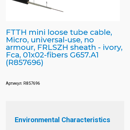
FTTH mini loose tube cable,
Micro, universal-use, no
armour, FRLSZH sheath - ivory,
Fca, 01x02-fibers G657.A1
(R857696)
Артикул:
R857696
Environmental Characteristics