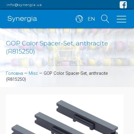
info@synergia.ua
EN
GOP Color Spacer-Set, anthracite
(R815250)
Головна
—
Misc
—
GOP Color Spacer-Set, anthracite
(R815250)