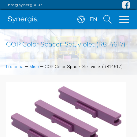
info@synergia.ua
EN
GOP Color Spacer-Set, violet (R814617)
Головна
—
Misc
—
GOP Color Spacer-Set, violet (R814617)