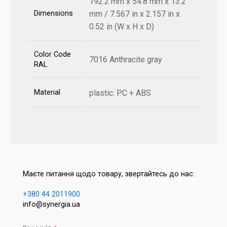
192.2 mm x 54.8 mm x 13.2
Dimensions
mm / 7.567 in x 2.157 in x
0.52 in (W x H x D)
Color Code
7016 Anthracite gray
RAL
Material
plastic: PC + ABS
Маєте питання щодо товару, звертайтесь до нас:
+380 44 2011900
info@synergia.ua