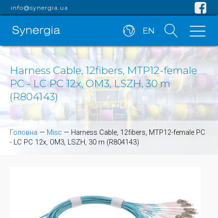
info@synergia.ua
EN
Harness Cable, 12fibers, MTP12-female
PC - LC PC 12x, OM3, LSZH, 30 m
(R804143)
Головна
—
Misc
—
Harness Cable, 12fibers, MTP12-female PC
- LC PC 12x, OM3, LSZH, 30 m (R804143)