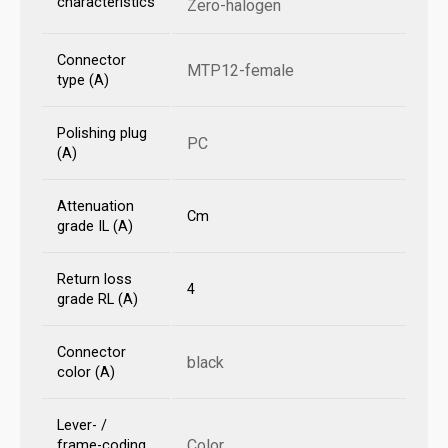
characteristics
Zero-halogen
Connector
MTP12-female
type (A)
Polishing plug
PC
(A)
Attenuation
Cm
grade IL (A)
Return loss
4
grade RL (A)
Connector
black
color (A)
Lever- /
Color
frame-coding