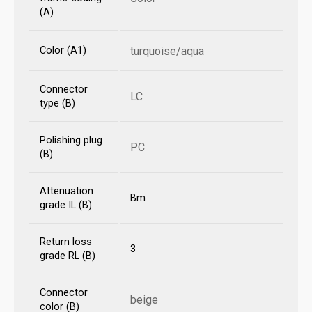
(A)
Color (A1)
turquoise/aqua
Connector
LC
type (B)
Polishing plug
PC
(B)
Attenuation
Bm
grade IL (B)
Return loss
3
grade RL (B)
Connector
beige
color (B)