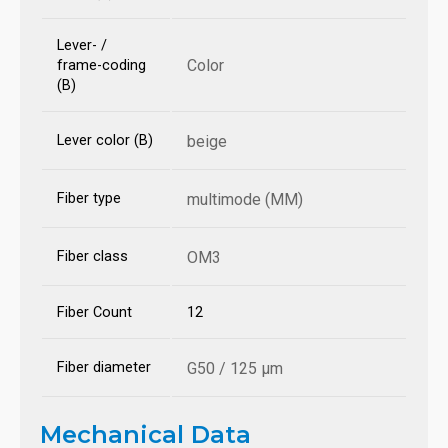
Lever- /
Color
frame-coding
(B)
Lever color (B)
beige
Fiber type
multimode (MM)
Fiber class
OM3
Fiber Count
12
Fiber diameter
G50 / 125 µm
Mechanical Data