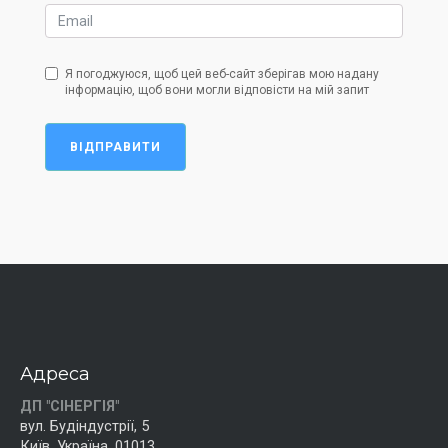
Я погоджуюся, щоб цей веб-сайт зберігав мою надану
інформацію, щоб вони могли відповісти на мій запит
ВІДПРАВИТИ
Адреса
ДП "СІНЕРГІЯ"
вул. Будіндустрії, 5
Київ, Україна, 01013