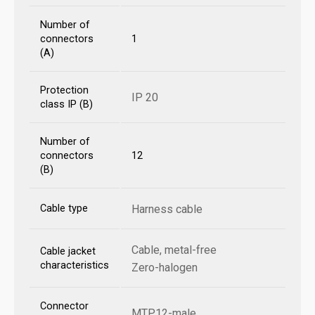
Number of
connectors
1
(A)
Protection
IP 20
class IP (B)
Number of
connectors
12
(B)
Cable type
Harness cable
Cable, metal-free
Cable jacket
characteristics
Zero-halogen
Connector
MTP12-male