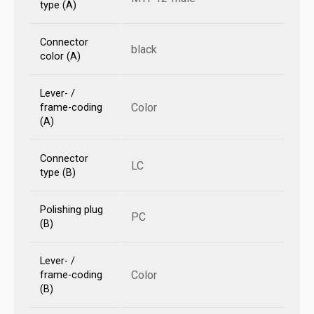
type (A)
Connector
black
color (A)
Lever- /
Color
frame-coding
(A)
Connector
LC
type (B)
Polishing plug
PC
(B)
Lever- /
Color
frame-coding
(B)