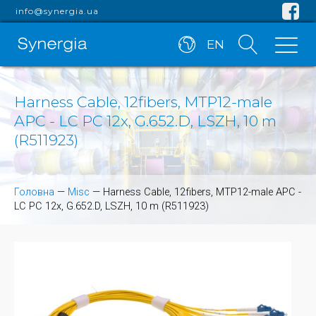
info@synergia.ua
EN
Harness Cable, 12fibers, MTP12-male
APC - LC PC 12x, G.652.D, LSZH, 10 m
(R511923)
Головна
—
Misc
—
Harness Cable, 12fibers, MTP12-male APC -
LC PC 12x, G.652.D, LSZH, 10 m (R511923)