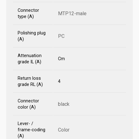
Connector
MTP12-male
type (A)
Polishing plug
PC
(A)
Attenuation
Cm
grade IL (A)
Return loss
4
grade RL (A)
Connector
black
color (A)
Lever- /
Color
frame-coding
(A)