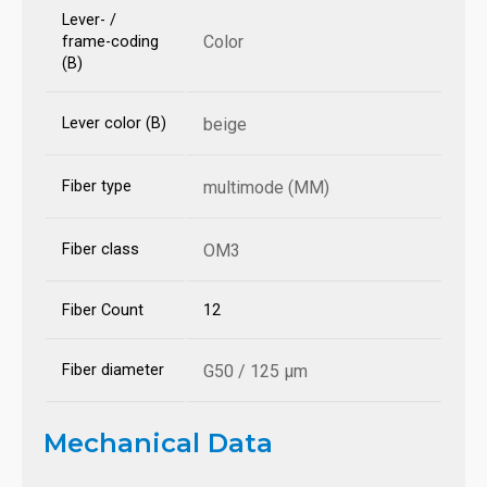
Lever- /
Color
frame-coding
(B)
Lever color (B)
beige
Fiber type
multimode (MM)
Fiber class
OM3
Fiber Count
12
Fiber diameter
G50 / 125 µm
Mechanical Data