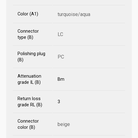
Color (A1)
turquoise/aqua
Connector
LC
type (B)
Polishing plug
PC
(B)
Attenuation
Bm
grade IL (B)
Return loss
3
grade RL (B)
Connector
beige
color (B)